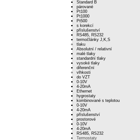
Standard B
párované
Pt100
Pt1000
Pt500
s korekcí
příslušenství
RS485, RS232
termočlánky J,K,S
tlaku
Absolutní / relativní
malé tlaky
standardní tlaky
vysoké tlaky
diferenční
vlhkosti
do VZT
0-10V
4-20mA
Ethernet
hygrostaty
kombinované s teplotou
0-10V
4-20mA
příslušenství
prostorové
0-10V
4-20mA
RS485, RS232
Termostaty