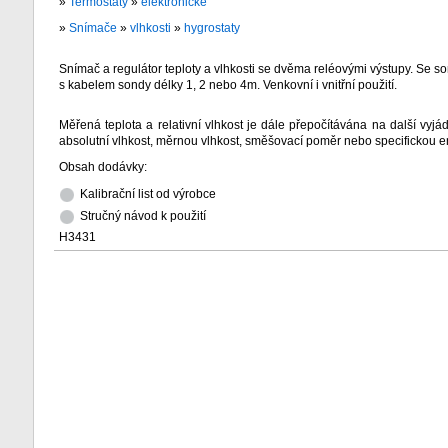
»
Termostaty
»
elektronické
»
Snímače
»
vlhkosti
»
hygrostaty
Snímač a regulátor teploty a vlhkosti se dvěma reléovými výstupy. Se
s kabelem sondy délky 1, 2 nebo 4m. Venkovní i vnitřní použití.
Měřená teplota a relativní vlhkost je dále přepočítávána na další vyjád
absolutní vlhkost, měrnou vlhkost, směšovací poměr nebo specifickou en
Obsah dodávky:
Kalibrační list od výrobce
Stručný návod k použití
H3431