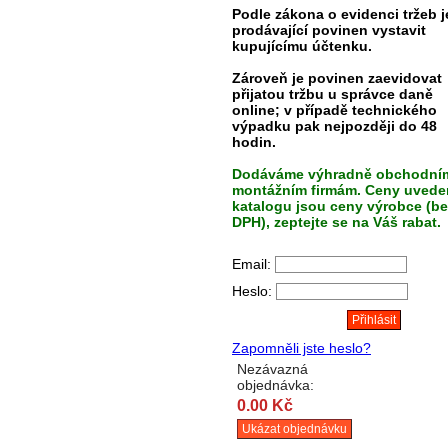
Podle zákona o evidenci tržeb j
prodávající povinen vystavit
kupujícímu účtenku.
Zároveň je povinen zaevidovat
přijatou tržbu u správce daně
online; v případě technického
výpadku pak nejpozději do 48
hodin.
Dodáváme výhradně obchodní
montážním firmám. Ceny uvede
katalogu jsou ceny výrobce (be
DPH), zeptejte se na Váš rabat.
Email:
Heslo:
Zapomněli jste heslo?
Nezávazná
objednávka:
0.00 Kč