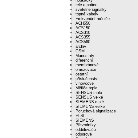
houkačky
relé a patice
světelné signálky
topné kabely
Frekvenční měniče
ACH550
ACS150
ACS310
ACS355
ACS580
archiv
GSM
Manostaty
diferenční
membránové
omezovače
ostatní
příslušenství
vlnovcové
Měřiče tepla
SENSUS malé
SENSUS velké
SIEMENS malé
SIEMENS velké
Poruchová signalizace
ELSI
SIEMENS
Převodníky
oddělovače
odporové