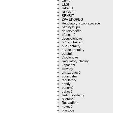
Comet
ELSI
RAWET
REGMET
SENSIT
ZPA EKOREG
Regulátory a zobrazovače
bez výstupu
do rozvaděče
přenosné
dvoupolohové
S 1 kontaktem
S 2 kontakty
s více kontakty
ostatní
třípolohové
Regulátory hladiny
kapacitní
plováky
ultrazvukové
vodivostní
regulátory
sondy
ponorné
tlakové
Řídící systémy
Micropel
Rozvaděče
kovové
plastové