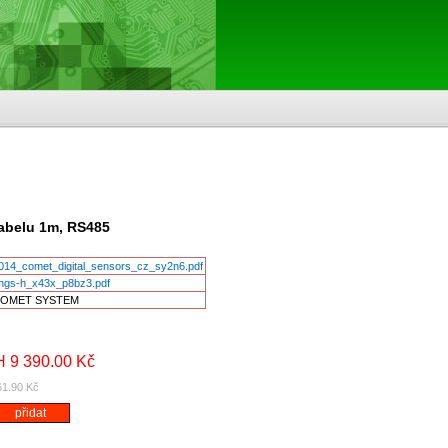
 kabelu 1m, RS485
014_comet_digital_sensors_cz_sy2n6.pdf
-hgs-h_x43x_p8bz3.pdf
OMET SYSTEM
 9 390.00 Kč
61.90 Kč