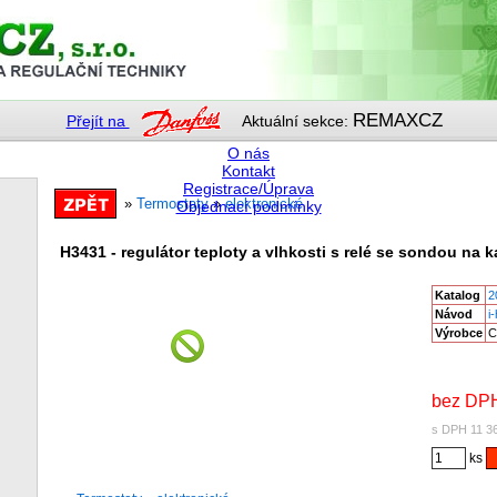
REMAXCZ
Přejít na
Aktuální sekce:
O nás
Kontakt
Registrace/Úprava
»
Termostaty
»
elektronické
Objednací podmínky
H3431 - regulátor teploty a vlhkosti s relé se sondou na
Katalog
2
Návod
i
Výrobce
C
bez DPH
s DPH 11 3
ks