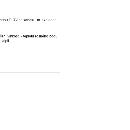
 sondou T+RV na kabelu 1m. Lze dodat
ření vlhkosti - teplotu rosného bodu,
talpii.