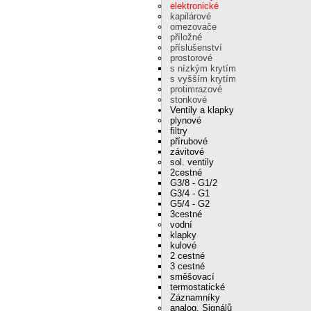
elektronické
kapilárové
omezovače
příložné
příslušenství
prostorové
s nízkým krytím
s vyšším krytím
protimrazové
stonkové
Ventily a klapky
plynové
filtry
přírubové
závitové
sol. ventily
2cestné
G3/8 - G1/2
G3/4 - G1
G5/4 - G2
3cestné
vodní
klapky
kulové
2 cestné
3 cestné
směšovací
termostatické
Záznamníky
analog. Signálů