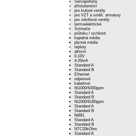
Servopohony
příslušenství
pro kulové ventily
pro VZT a směš. armatury
pro zdvihové ventily
termoelektrické
Snímače
průtoku / rychlosti
kapalná média
plynná média
teploty
aktivní
0-10V
4-20mA
Standard A
Standard B
Ethernet
odporové
kabelové
Ni1000/5000ppm
Standard A
Standard B
Ni1000/6180ppm
Standard A
Standard B
Ni891
Standard A
Standard B
NTC20kOhm
Standard A