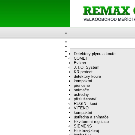
Detektory plynu a kouře
COMET
Evikon
J.T.O. System
KR protect
detektory kouře
kompaktní
přenosné
snímače
ústředny
příslušenství
REGIN - kouř
VITEKO
kompaktní
ústředna a snímače
Ekvitermní regulace
SIEMENS
Elektrovýzbroj