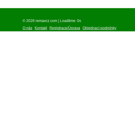
© 2026 remaxcz.com | Loadtime: 0s
O nás
Kontakt
Registrace/Úprava
Objednací podmínky