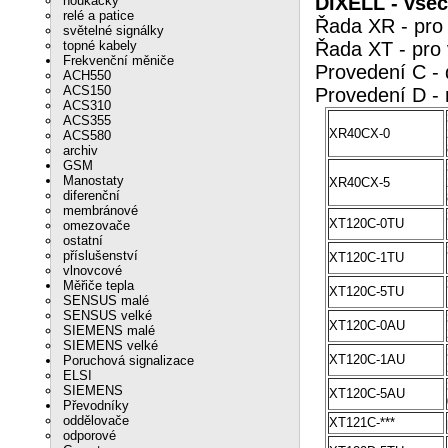
DIXELL
- všec
houkačky
relé a patice
Řada XR - pro 
světelné signálky
topné kabely
Řada XT - pro 
Frekvenční měniče
Provedení C - 
ACH550
ACS150
Provedení D - 
ACS310
ACS355
XR40CX-0
ACS580
archiv
GSM
Manostaty
XR40CX-5
diferenční
membránové
XT120C-0TU
omezovače
ostatní
příslušenství
XT120C-1TU
vlnovcové
Měřiče tepla
XT120C-5TU
SENSUS malé
SENSUS velké
XT120C-0AU
SIEMENS malé
SIEMENS velké
XT120C-1AU
Poruchová signalizace
ELSI
SIEMENS
XT120C-5AU
Převodníky
oddělovače
XT121C-***
odporové