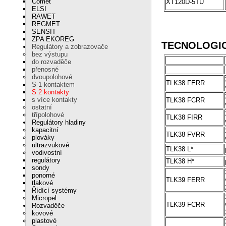
Comet
XT120D-5TU
ELSI
RAWET
REGMET
SENSIT
ZPA EKOREG
TECNOLOGI
Regulátory a zobrazovače
bez výstupu
do rozvaděče
přenosné
dvoupolohové
TLK38 FERR
S 1 kontaktem
S 2 kontakty
s více kontakty
TLK38 FCRR
ostatní
třípolohové
TLK38 FIRR
Regulátory hladiny
kapacitní
TLK38 FVRR
plováky
ultrazvukové
TLK38 L*
vodivostní
regulátory
TLK38 H*
sondy
ponorné
TLK39 FERR
tlakové
Řídící systémy
Micropel
TLK39 FCRR
Rozvaděče
kovové
plastové