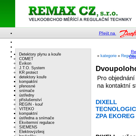
Přejít na
Re
Detektory plynu a kouře
»
kategorie
»
Regulát
Obj
COMET
Evikon
Dvoupoloho
J.T.O. System
KR protect
detektory kouře
Pro objednání
kompaktní
na kontaktní 
přenosné
snímače
ústředny
příslušenství
DIXELL
REGIN - kouř
TECNOLOGIC
VITEKO
kompaktní
ZPA EKOREG
ústředna a snímače
Ekvitermní regulace
SIEMENS
Elektrovýzbroj