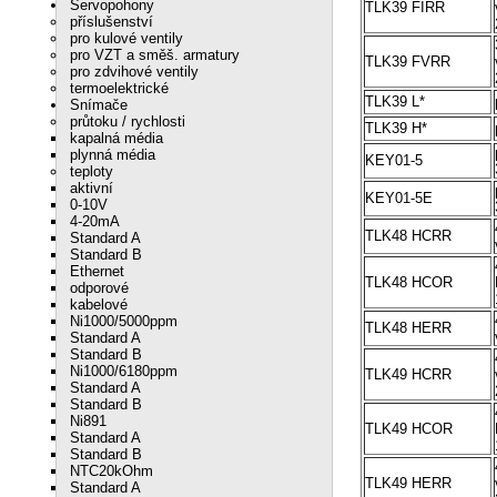
Servopohony
TLK39 FIRR
příslušenství
pro kulové ventily
pro VZT a směš. armatury
TLK39 FVRR
pro zdvihové ventily
termoelektrické
TLK39 L*
Snímače
průtoku / rychlosti
TLK39 H*
kapalná média
plynná média
KEY01-5
teploty
aktivní
KEY01-5E
0-10V
4-20mA
TLK48 HCRR
Standard A
Standard B
Ethernet
TLK48 HCOR
odporové
kabelové
Ni1000/5000ppm
TLK48 HERR
Standard A
Standard B
Ni1000/6180ppm
TLK49 HCRR
Standard A
Standard B
Ni891
TLK49 HCOR
Standard A
Standard B
NTC20kOhm
TLK49 HERR
Standard A