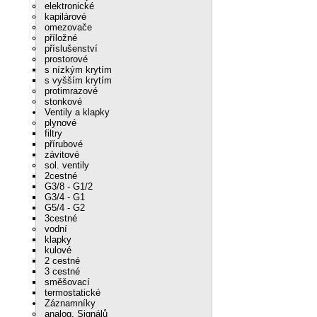
elektronické
kapilárové
omezovače
příložné
příslušenství
prostorové
s nízkým krytím
s vyšším krytím
protimrazové
stonkové
Ventily a klapky
plynové
filtry
přírubové
závitové
sol. ventily
2cestné
G3/8 - G1/2
G3/4 - G1
G5/4 - G2
3cestné
vodní
klapky
kulové
2 cestné
3 cestné
směšovací
termostatické
Záznamníky
analog. Signálů