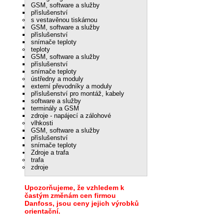
GSM, software a služby
příslušenství
s vestavěnou tiskárnou
GSM, software a služby
příslušenství
snímače teploty
teploty
GSM, software a služby
příslušenství
snímače teploty
ústředny a moduly
externí převodníky a moduly
příslušenství pro montáž, kabely
software a služby
terminály a GSM
zdroje - napájecí a zálohové
vlhkosti
GSM, software a služby
příslušenství
snímače teploty
Zdroje a trafa
trafa
zdroje
Upozorňujeme, že vzhledem k
častým změnám cen firmou
Danfoss, jsou ceny jejich výrobků
orientační.