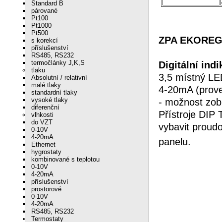
Standard B
párované
Pt100
Pt1000
Pt500
ZPA EKOREG -
s korekcí
příslušenství
RS485, RS232
termočlánky J,K,S
Digitální indi
tlaku
3,5 místný LE
Absolutní / relativní
malé tlaky
4-20mA (prove
standardní tlaky
vysoké tlaky
- možnost zobr
diferenční
Přístroje DIP 
vlhkosti
do VZT
vybavit proud
0-10V
4-20mA
pan
Ethernet
hygrostaty
kombinované s teplotou
0-10V
4-20mA
příslušenství
prostorové
0-10V
4-20mA
RS485, RS232
Termostaty