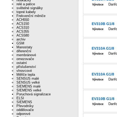
houkačky
relé a patice
Danf
Výrobce
světelné signálky
topné kabely
Frekvenční měniče
ACH550
ACS150
EV310B G1/8
ACS310
Danf
Výrobce
ACS355
ACS580
archiv
GSM
Manostaty
EV310A G1/8
diferenční
Danf
Výrobce
membránové
omezovače
ostatní
příslušenství
vlnovcové
EV310A G1/8
Měřiče tepla
SENSUS malé
Danf
Výrobce
SENSUS velké
SIEMENS malé
SIEMENS velké
Poruchová signalizace
ELSI
EV310B G1/8
SIEMENS
Danf
Výrobce
Převodníky
oddělovače
odporové