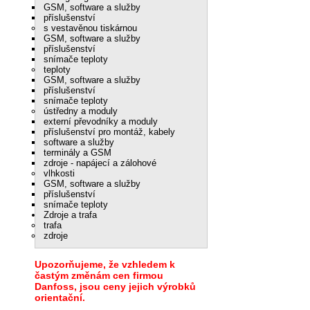
GSM, software a služby
příslušenství
s vestavěnou tiskárnou
GSM, software a služby
příslušenství
snímače teploty
teploty
GSM, software a služby
příslušenství
snímače teploty
ústředny a moduly
externí převodníky a moduly
příslušenství pro montáž, kabely
software a služby
terminály a GSM
zdroje - napájecí a zálohové
vlhkosti
GSM, software a služby
příslušenství
snímače teploty
Zdroje a trafa
trafa
zdroje
Upozorňujeme, že vzhledem k
častým změnám cen firmou
Danfoss, jsou ceny jejich výrobků
orientační.