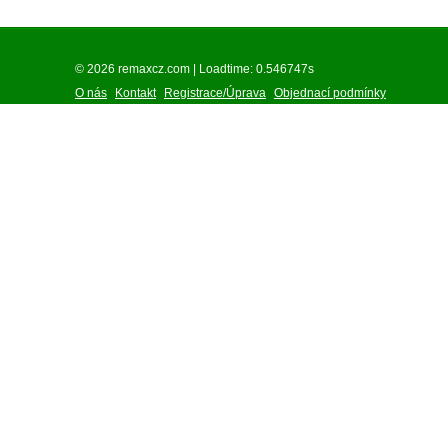
© 2026 remaxcz.com | Loadtime: 0.546747s
O nás
Kontakt
Registrace/Úprava
Objednací podmínky