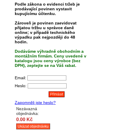
Podle zákona o evidenci tržeb je
prodávající povinen vystavit
kupujícímu účtenku.
Zároveň je povinen zaevidovat
přijatou tržbu u správce daně
online; v případě technického
výpadku pak nejpozději do 48
hodin.
Dodáváme výhradně obchodním a
montážním firmám. Ceny uvedené v
katalogu jsou ceny výrobce (bez
DPH), zeptejte se na Váš rabat.
Email:
Heslo:
Zapomněli jste heslo?
Nezávazná
objednávka:
0.00 Kč