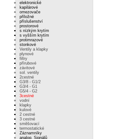
elektronické
kapilárové
omezovače
příložné
příslušenství
prostorové
s nízkým krytím
s vyšším krytím
protimrazové
stonkové
Ventily a klapky
plynové
filtry
přírubové
závitové
sol. ventily
2cestné
G3/8 - G1/2
G3/4 - G1
G5/4 - G2
3cestné
vodní
klapky
kulové
2 cestné
3 cestné
směšovací
termostatické
Záznamníky
analog. Signálů