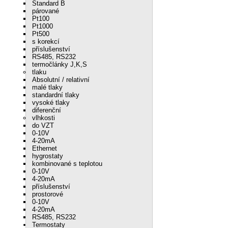
Standard B
párované
Pt100
Pt1000
Pt500
s korekcí
příslušenství
RS485, RS232
termočlánky J,K,S
tlaku
Absolutní / relativní
malé tlaky
standardní tlaky
vysoké tlaky
diferenční
vlhkosti
do VZT
0-10V
4-20mA
Ethernet
hygrostaty
kombinované s teplotou
0-10V
4-20mA
příslušenství
prostorové
0-10V
4-20mA
RS485, RS232
Termostaty