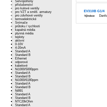
Servopohony
příslušenství
pro kulové ventily
EV310B G1/4
pro VZT a směš. armatury
pro zdvihové ventily
Danf
Výrobce
termoelektrické
Snímače
průtoku / rychlosti
kapalná média
plynná média
teploty
aktivní
0-10V
4-20mA
Standard A
Standard B
Ethernet
odporové
kabelové
Ni1000/5000ppm
Standard A
Standard B
Ni1000/6180ppm
Standard A
Standard B
Ni891
Standard A
Standard B
NTC20kOhm
Standard A