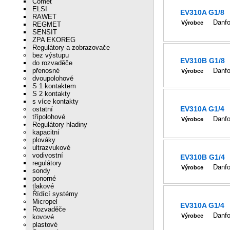
Comet
ELSI
EV310A G1/8
RAWET
Danf
Výrobce
REGMET
SENSIT
ZPA EKOREG
Regulátory a zobrazovače
bez výstupu
EV310B G1/8
do rozvaděče
přenosné
Danf
Výrobce
dvoupolohové
S 1 kontaktem
S 2 kontakty
s více kontakty
EV310A G1/4
ostatní
třípolohové
Danf
Výrobce
Regulátory hladiny
kapacitní
plováky
ultrazvukové
vodivostní
EV310B G1/4
regulátory
Danf
Výrobce
sondy
ponorné
tlakové
Řídící systémy
Micropel
EV310A G1/4
Rozvaděče
Danf
Výrobce
kovové
plastové