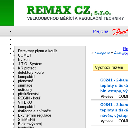
Přejít na
Re
Detektory plynu a kouře
»
kategorie
»
Záznam
Obj
COMET
Evikon
J.T.O. System
KR protect
detektory kouře
kompaktní
G0241 - 2-kanál. záznam
přenosné
snímače
teploty s tisk
ústředny
bin.vstupy, v
příslušenství
COM
Výrobce
REGIN - kouř
VITEKO
G0841 - 2-kanál. záznam
kompaktní
teploty s tisk
ústředna a snímače
Ekvitermní regulace
návěs, výstu
SIEMENS
COM
Výrobce
Elektrovýzbroj