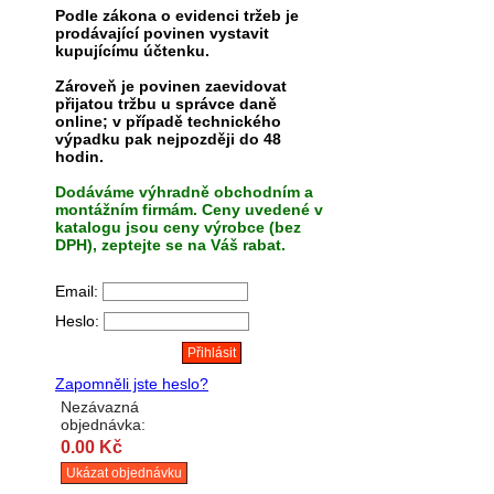
Podle zákona o evidenci tržeb je
prodávající povinen vystavit
kupujícímu účtenku.
Zároveň je povinen zaevidovat
přijatou tržbu u správce daně
online; v případě technického
výpadku pak nejpozději do 48
hodin.
Dodáváme výhradně obchodním a
montážním firmám. Ceny uvedené v
katalogu jsou ceny výrobce (bez
DPH), zeptejte se na Váš rabat.
Email:
Heslo:
Zapomněli jste heslo?
Nezávazná
objednávka:
0.00 Kč