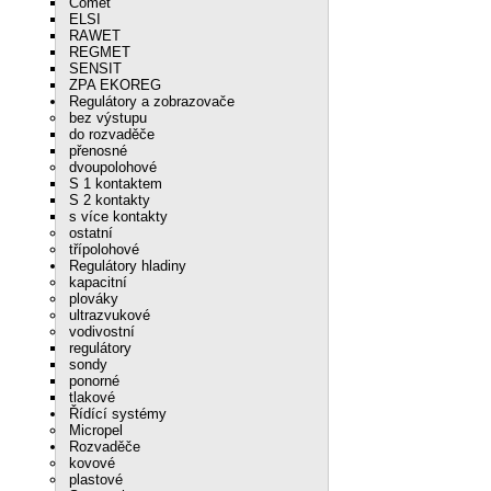
Comet
ELSI
RAWET
REGMET
SENSIT
ZPA EKOREG
Regulátory a zobrazovače
bez výstupu
do rozvaděče
přenosné
dvoupolohové
S 1 kontaktem
S 2 kontakty
s více kontakty
ostatní
třípolohové
Regulátory hladiny
kapacitní
plováky
ultrazvukové
vodivostní
regulátory
sondy
ponorné
tlakové
Řídící systémy
Micropel
Rozvaděče
kovové
plastové