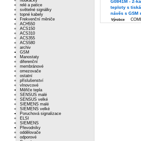
houkačky
G0841M - 2-kanál. záznam
relé a patice
teploty s tisk
světelné signálky
návěs s GSM
topné kabely
Frekvenční měniče
COM
Výrobce
ACH550
ACS150
ACS310
ACS355
ACS580
archiv
GSM
Manostaty
diferenční
membránové
omezovače
ostatní
příslušenství
vlnovcové
Měřiče tepla
SENSUS malé
SENSUS velké
SIEMENS malé
SIEMENS velké
Poruchová signalizace
ELSI
SIEMENS
Převodníky
oddělovače
odporové