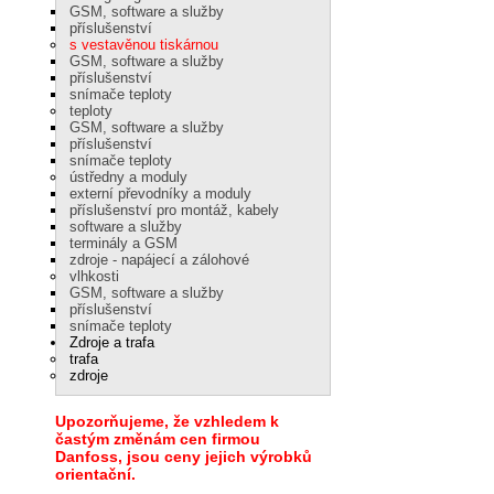
GSM, software a služby
příslušenství
s vestavěnou tiskárnou
GSM, software a služby
příslušenství
snímače teploty
teploty
GSM, software a služby
příslušenství
snímače teploty
ústředny a moduly
externí převodníky a moduly
příslušenství pro montáž, kabely
software a služby
terminály a GSM
zdroje - napájecí a zálohové
vlhkosti
GSM, software a služby
příslušenství
snímače teploty
Zdroje a trafa
trafa
zdroje
Upozorňujeme, že vzhledem k
častým změnám cen firmou
Danfoss, jsou ceny jejich výrobků
orientační.