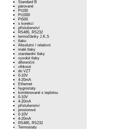
Standard B
párované
Pt100
Pt1000
Pt500
s korekcí
příslušenství
RS485, RS232
termočlánky J,K,S
tlaku
Absolutní / relativní
malé tlaky
standardní tlaky
vysoké tlaky
diferenční
vlhkosti
do VZT
0-10V
4-20mA
Ethernet
hygrostaty
kombinované s teplotou
0-10V
4-20mA
příslušenství
prostorové
0-10V
4-20mA
RS485, RS232
Termostaty