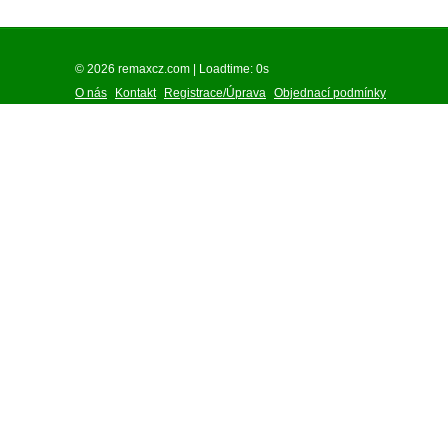
© 2026 remaxcz.com | Loadtime: 0s
O nás
Kontakt
Registrace/Úprava
Objednací podmínky