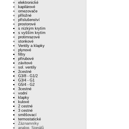
elektronické
kapilárové
omezovače
příložné
příslušenství
prostorové
s nízkým krytím
s vyšším krytím
protimrazové
stonkové
Ventily a klapky
plynové
filtry
přírubové
závitové
sol. ventily
2cestné
G3/8 - G1/2
G3/4 - G1
G5/4 - G2
3cestné
vodní
klapky
kulové
2 cestné
3 cestné
směšovací
termostatické
Záznamníky
analog. Signálů