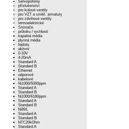
Servopohony
příslušenství
pro kulové ventily
pro VZT a směš. armatury
pro zdvihové ventily
termoelektrické
Snímače
průtoku / rychlosti
kapalná média
plynná média
teploty
aktivní
0-10V
4-20mA
Standard A
Standard B
Ethernet
odporové
kabelové
Ni1000/5000ppm
Standard A
Standard B
Ni1000/6180ppm
Standard A
Standard B
Ni891
Standard A
Standard B
NTC20kOhm
Standard A