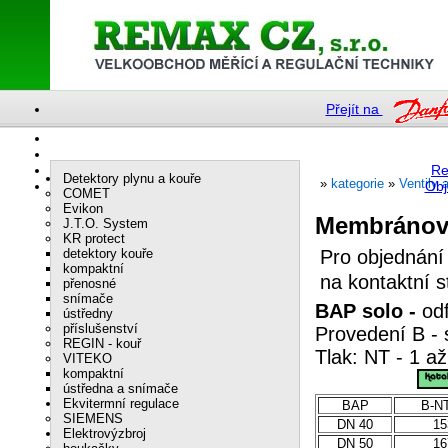
Přejít na
Re
Detektory plynu a kouře
»
kategorie
»
Ventily 
Obj
COMET
Evikon
Membránové
J.T.O. System
KR protect
detektory kouře
Pro objednání
kompaktní
na kontaktní 
přenosné
snímače
BAP solo -
od
ústředny
příslušenství
Provedení B -
REGIN - kouř
Tlak: NT - 1
VITEKO
kompaktní
ústředna a snímače
Ekvitermní regulace
BAP
B-N
SIEMENS
DN 40
15
Elektrovýzbroj
DN 50
16