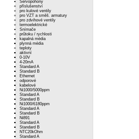
Servopohony
příslušenství
pro kulové ventily
pro VZT a směš. armatury
pro zdvihové ventily
termoelektrické
Snímače
průtoku / rychlosti
kapalná média
plynná média
teploty
aktivní
0-10V
4-20mA
Standard A
Standard B
Ethernet
odporové
kabelové
Ni1000/5000ppm
Standard A
Standard B
Ni1000/6180ppm
Standard A
Standard B
Ni891
Standard A
Standard B
NTC20kOhm
Standard A