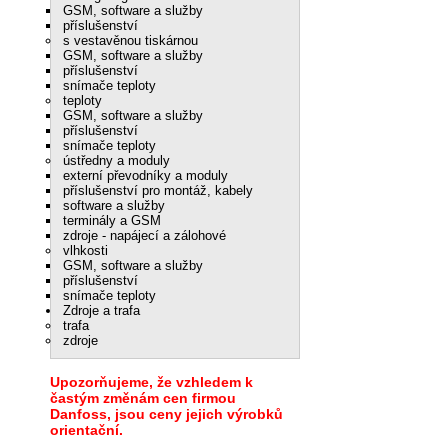
GSM, software a služby
příslušenství
s vestavěnou tiskárnou
GSM, software a služby
příslušenství
snímače teploty
teploty
GSM, software a služby
příslušenství
snímače teploty
ústředny a moduly
externí převodníky a moduly
příslušenství pro montáž, kabely
software a služby
terminály a GSM
zdroje - napájecí a zálohové
vlhkosti
GSM, software a služby
příslušenství
snímače teploty
Zdroje a trafa
trafa
zdroje
Upozorňujeme, že vzhledem k
častým změnám cen firmou
Danfoss, jsou ceny jejich výrobků
orientační.