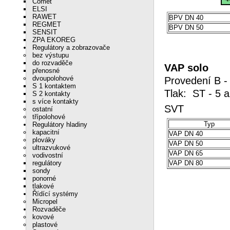
Comet
ELSI
RAWET
BPV DN 40
REGMET
BPV DN 50
SENSIT
ZPA EKOREG
Regulátory a zobrazovače
bez výstupu
do rozvaděče
VAP solo
přenosné
dvoupolohové
Provedení B -
S 1 kontaktem
Tlak: ST - 5 
S 2 kontakty
s více kontakty
SV
ostatní
třípolohové
Typ
Regulátory hladiny
kapacitní
VAP DN 40
plováky
VAP DN 50
ultrazvukové
VAP DN 65
vodivostní
regulátory
VAP DN 80
sondy
ponorné
tlakové
Řídící systémy
Micropel
Rozvaděče
kovové
plastové