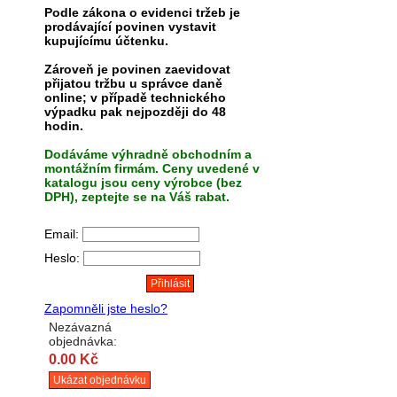
Podle zákona o evidenci tržeb je
prodávající povinen vystavit
kupujícímu účtenku.
Zároveň je povinen zaevidovat
přijatou tržbu u správce daně
online; v případě technického
výpadku pak nejpozději do 48
hodin.
Dodáváme výhradně obchodním a
montážním firmám. Ceny uvedené v
katalogu jsou ceny výrobce (bez
DPH), zeptejte se na Váš rabat.
Email:
Heslo:
Zapomněli jste heslo?
Nezávazná
objednávka:
0.00 Kč