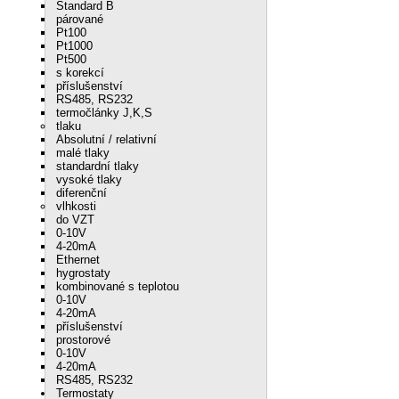
Standard B
párované
Pt100
Pt1000
Pt500
s korekcí
příslušenství
RS485, RS232
termočlánky J,K,S
tlaku
Absolutní / relativní
malé tlaky
standardní tlaky
vysoké tlaky
diferenční
vlhkosti
do VZT
0-10V
4-20mA
Ethernet
hygrostaty
kombinované s teplotou
0-10V
4-20mA
příslušenství
prostorové
0-10V
4-20mA
RS485, RS232
Termostaty