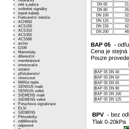
houkačky
DN 65
21
relé a patice
světelné signálky
DN 80
26
topné kabely
DN 100
32
Frekvenční měniče
DN 125
33
ACH550
ACS150
DN 150
42
ACS310
DN 200
48
ACS355
ACS580
archiv
BAP 05
- odfu
GSM
Cena je stejná
Manostaty
diferenční
Pouze p
membránové
omezovače
ostatní
BAP 05 DN 40
příslušenství
BAP 05 DN 50
vlnovcové
Měřiče tepla
BAP 05 DN 65
SENSUS malé
BAP 05 DN 80
SENSUS velké
BAP 05 DN 100
SIEMENS malé
BAP 05 DN 125
SIEMENS velké
Poruchová signalizace
ELSI
SIEMENS
BPV
- bez od
Převodníky
Tlak 0
oddělovače
odporové