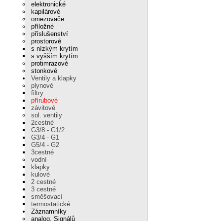
elektronické
kapilárové
omezovače
příložné
příslušenství
prostorové
s nízkým krytím
s vyšším krytím
protimrazové
stonkové
Ventily a klapky
plynové
filtry
přírubové
závitové
sol. ventily
2cestné
G3/8 - G1/2
G3/4 - G1
G5/4 - G2
3cestné
vodní
klapky
kulové
2 cestné
3 cestné
směšovací
termostatické
Záznamníky
analog. Signálů