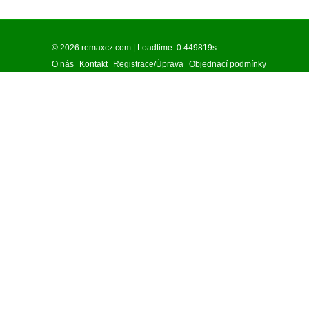
© 2026 remaxcz.com | Loadtime: 0.449819s
O nás
Kontakt
Registrace/Úprava
Objednací podmínky