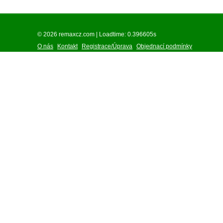
© 2026 remaxcz.com | Loadtime: 0.396605s
O nás
Kontakt
Registrace/Úprava
Objednací podmínky