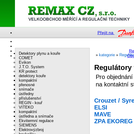
Přejít na
Re
Detektory plynu a kouře
»
kategorie
»
Reguláto
Obj
COMET
Evikon
Regulátory 
J.T.O. System
KR protect
detektory kouře
Pro objednání
kompaktní
na kontaktní 
přenosné
snímače
ústředny
příslušenství
Crouzet / Syr
REGIN - kouř
ELSI
VITEKO
kompaktní
MAVE
ústředna a snímače
ZPA EKOREG
Ekvitermní regulace
SIEMENS
Elektrovýzbroj