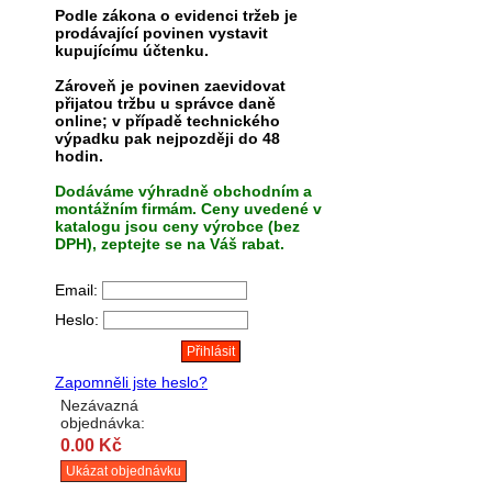
Podle zákona o evidenci tržeb je
prodávající povinen vystavit
kupujícímu účtenku.
Zároveň je povinen zaevidovat
přijatou tržbu u správce daně
online; v případě technického
výpadku pak nejpozději do 48
hodin.
Dodáváme výhradně obchodním a
montážním firmám. Ceny uvedené v
katalogu jsou ceny výrobce (bez
DPH), zeptejte se na Váš rabat.
Email:
Heslo:
Zapomněli jste heslo?
Nezávazná
objednávka:
0.00 Kč