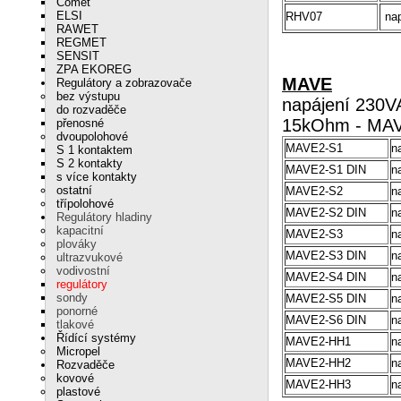
Comet
ELSI
RHV07
na
RAWET
REGMET
SENSIT
ZPA EKOREG
MAVE
Regulátory a zobrazovače
bez výstupu
napájení 230VA
do rozvaděče
15kOhm - MAV
přenosné
dvoupolohové
MAVE2-S1
n
S 1 kontaktem
S 2 kontakty
MAVE2-S1 DIN
n
s více kontakty
ostatní
MAVE2-S2
n
třípolohové
MAVE2-S2 DIN
n
Regulátory hladiny
kapacitní
MAVE2-S3
n
plováky
MAVE2-S3 DIN
n
ultrazvukové
vodivostní
MAVE2-S4 DIN
n
regulátory
sondy
MAVE2-S5 DIN
n
ponorné
MAVE2-S6 DIN
n
tlakové
Řídící systémy
MAVE2-HH1
n
Micropel
MAVE2-HH2
n
Rozvaděče
kovové
MAVE2-HH3
n
plastové