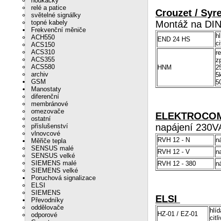
houkačky
relé a patice
Crouzet / Syr
světelné signálky
topné kabely
Montáž na DIN 
Frekvenční měniče
h
ACH550
END 24 HS
c
ACS150
ACS310
r
ACS355
z
ACS580
HNM
2
archiv
5
GSM
5
Manostaty
diferenční
membránové
omezovače
ELEKTROCOM 
ostatní
napájení 230V
příslušenství
vlnovcové
RVH 12 - N
n
Měřiče tepla
SENSUS malé
RVH 12 - V
n
SENSUS velké
SIEMENS malé
RVH 12 - 380
n
SIEMENS velké
Poruchová signalizace
ELSI
SIEMENS
ELSI
Převodníky
oddělovače
hlí
HZ-01 / EZ-01
odporové
cit