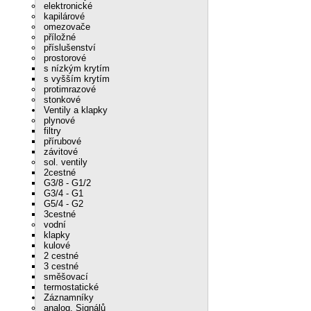
elektronické
kapilárové
omezovače
příložné
příslušenství
prostorové
s nízkým krytím
s vyšším krytím
protimrazové
stonkové
Ventily a klapky
plynové
filtry
přírubové
závitové
sol. ventily
2cestné
G3/8 - G1/2
G3/4 - G1
G5/4 - G2
3cestné
vodní
klapky
kulové
2 cestné
3 cestné
směšovací
termostatické
Záznamníky
analog. Signálů