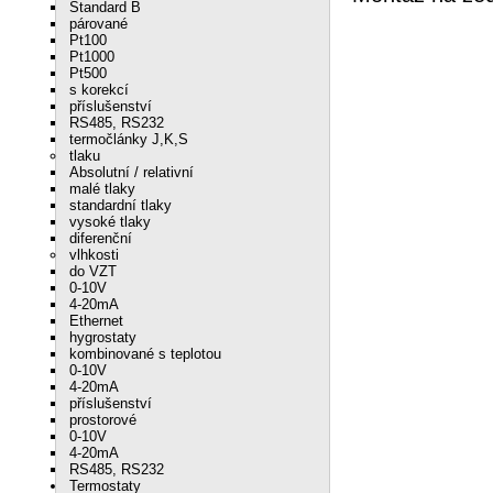
Standard B
párované
Pt100
Pt1000
Pt500
s korekcí
příslušenství
RS485, RS232
termočlánky J,K,S
tlaku
Absolutní / relativní
malé tlaky
standardní tlaky
vysoké tlaky
diferenční
vlhkosti
do VZT
0-10V
4-20mA
Ethernet
hygrostaty
kombinované s teplotou
0-10V
4-20mA
příslušenství
prostorové
0-10V
4-20mA
RS485, RS232
Termostaty