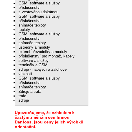
GSM, software a služby
příslušenství
s vestavěnou tiskárnou
GSM, software a služby
příslušenství
snímače teploty
teploty
GSM, software a služby
příslušenství
snímače teploty
ústředny a moduly
externí převodníky a moduly
příslušenství pro montáž, kabely
software a služby
terminály a GSM
zdroje - napájecí a zálohové
vlhkosti
GSM, software a služby
příslušenství
snímače teploty
Zdroje a trafa
trafa
zdroje
Upozorňujeme, že vzhledem k
častým změnám cen firmou
Danfoss, jsou ceny jejich výrobků
orientační.