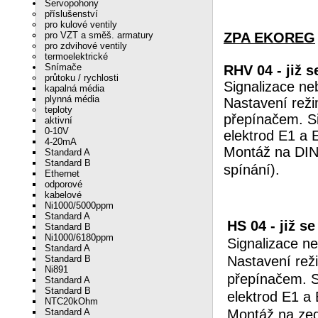
Servopohony
příslušenství
pro kulové ventily
pro VZT a směš. armatury
ZPA EKOREG
pro zdvihové ventily
termoelektrické
Snímače
RHV 0
4
- již 
průtoku / rychlosti
Signalizace ne
kapalná média
plynná média
Nastavení reži
teploty
přepínačem. Si
aktivní
0-10V
elektrod E1 a 
4-20mA
Montáž na DIN 
Standard A
Standard B
spíná
Ethernet
odporové
kabelové
Ni1000/5000ppm
Standard A
HS 04 - již s
Standard B
Ni1000/6180ppm
Signalizace n
Standard A
Standard B
Nastavení rež
Ni891
přepínačem. Si
Standard A
Standard B
elektrod E1 a 
NTC20kOhm
Standard A
Montáž na ze