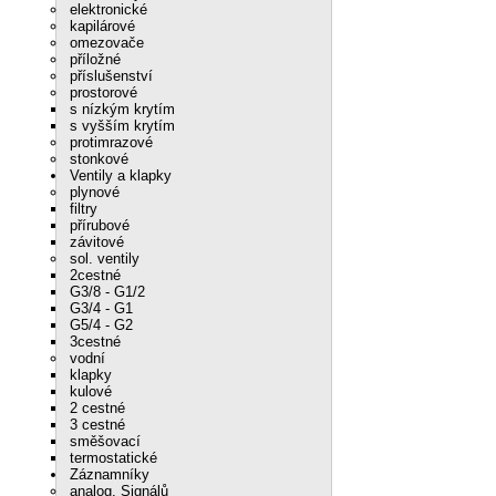
elektronické
kapilárové
omezovače
příložné
příslušenství
prostorové
s nízkým krytím
s vyšším krytím
protimrazové
stonkové
Ventily a klapky
plynové
filtry
přírubové
závitové
sol. ventily
2cestné
G3/8 - G1/2
G3/4 - G1
G5/4 - G2
3cestné
vodní
klapky
kulové
2 cestné
3 cestné
směšovací
termostatické
Záznamníky
analog. Signálů