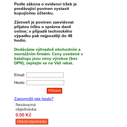
Podle zákona o evidenci tržeb je
prodávající povinen vystavit
kupujícímu účtenku.
Zároveň je povinen zaevidovat
přijatou tržbu u správce daně
online; v případě technického
výpadku pak nejpozději do 48
hodin.
Dodáváme výhradně obchodním a
montážním firmám. Ceny uvedené v
katalogu jsou ceny výrobce (bez
DPH), zeptejte se na Váš rabat.
Email:
Heslo:
Zapomněli jste heslo?
Nezávazná
objednávka:
0.00 Kč