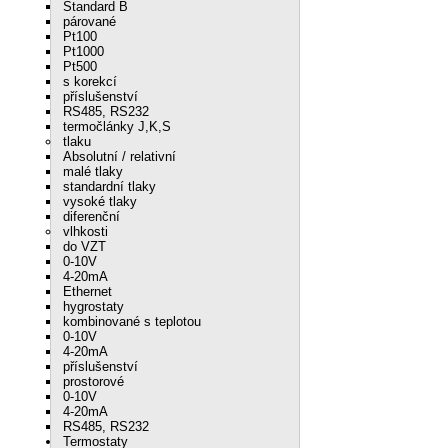
Standard B
párované
Pt100
Pt1000
Pt500
s korekcí
příslušenství
RS485, RS232
termočlánky J,K,S
tlaku
Absolutní / relativní
malé tlaky
standardní tlaky
vysoké tlaky
diferenční
vlhkosti
do VZT
0-10V
4-20mA
Ethernet
hygrostaty
kombinované s teplotou
0-10V
4-20mA
příslušenství
prostorové
0-10V
4-20mA
RS485, RS232
Termostaty