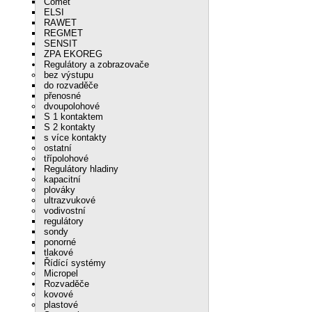
Comet
ELSI
RAWET
REGMET
SENSIT
ZPA EKOREG
Regulátory a zobrazovače
bez výstupu
do rozvaděče
přenosné
dvoupolohové
S 1 kontaktem
S 2 kontakty
s více kontakty
ostatní
třípolohové
Regulátory hladiny
kapacitní
plováky
ultrazvukové
vodivostní
regulátory
sondy
ponorné
tlakové
Řídící systémy
Micropel
Rozvaděče
kovové
plastové