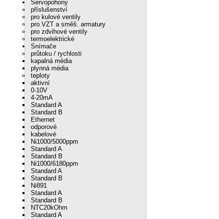
Servopohony
příslušenství
pro kulové ventily
pro VZT a směš. armatury
pro zdvihové ventily
termoelektrické
Snímače
průtoku / rychlosti
kapalná média
plynná média
teploty
aktivní
0-10V
4-20mA
Standard A
Standard B
Ethernet
odporové
kabelové
Ni1000/5000ppm
Standard A
Standard B
Ni1000/6180ppm
Standard A
Standard B
Ni891
Standard A
Standard B
NTC20kOhm
Standard A