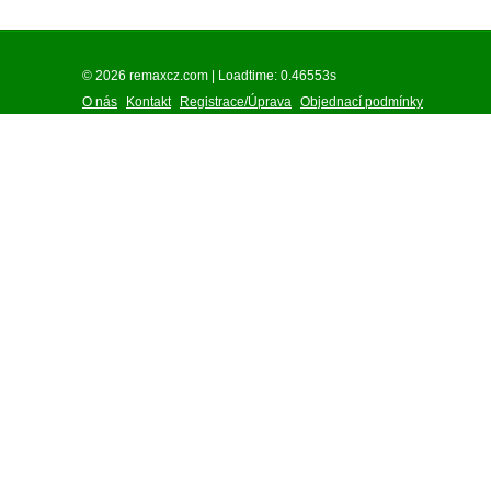
© 2026 remaxcz.com | Loadtime: 0.46553s
O nás
Kontakt
Registrace/Úprava
Objednací podmínky