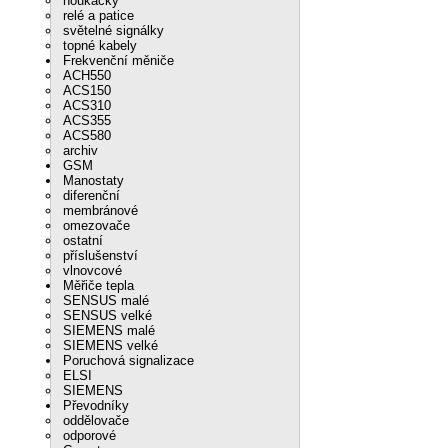
houkačky
relé a patice
světelné signálky
topné kabely
Frekvenční měniče
ACH550
ACS150
ACS310
ACS355
ACS580
archiv
GSM
Manostaty
diferenční
membránové
omezovače
ostatní
příslušenství
vlnovcové
Měřiče tepla
SENSUS malé
SENSUS velké
SIEMENS malé
SIEMENS velké
Poruchová signalizace
ELSI
SIEMENS
Převodníky
oddělovače
odporové