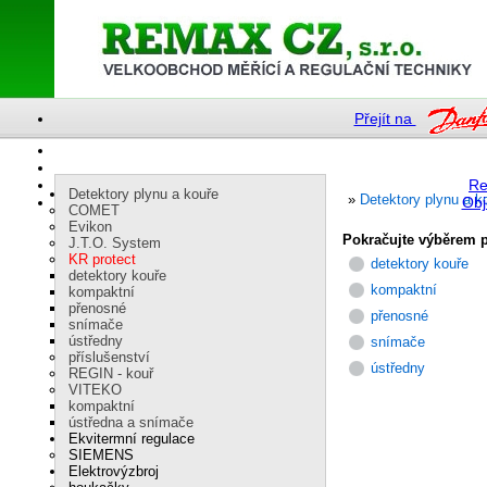
Přejít na
Re
Detektory plynu a kouře
»
Detektory plynu a k
Obj
COMET
Evikon
Pokračujte výběrem p
J.T.O. System
KR protect
detektory kouře
detektory kouře
kompaktní
kompaktní
přenosné
přenosné
snímače
ústředny
snímače
příslušenství
ústředny
REGIN - kouř
VITEKO
kompaktní
ústředna a snímače
Ekvitermní regulace
SIEMENS
Elektrovýzbroj