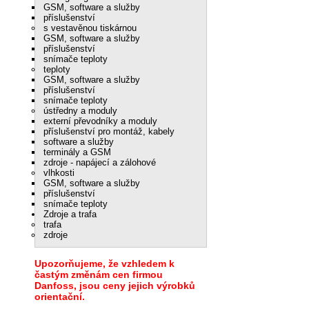
GSM, software a služby
příslušenství
s vestavěnou tiskárnou
GSM, software a služby
příslušenství
snímače teploty
teploty
GSM, software a služby
příslušenství
snímače teploty
ústředny a moduly
externí převodníky a moduly
příslušenství pro montáž, kabely
software a služby
terminály a GSM
zdroje - napájecí a zálohové
vlhkosti
GSM, software a služby
příslušenství
snímače teploty
Zdroje a trafa
trafa
zdroje
Upozorňujeme, že vzhledem k
častým změnám cen firmou
Danfoss, jsou ceny jejich výrobků
orientační.