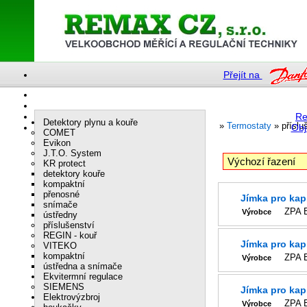
Přejít na
Re
Detektory plynu a kouře
»
Termostaty
»
příslu
Obj
COMET
Evikon
J.T.O. System
KR protect
detektory kouře
kompaktní
přenosné
Jímka pro kap
snímače
ZPA
Výrobce
ústředny
příslušenství
REGIN - kouř
Jímka pro kap
VITEKO
kompaktní
ZPA
Výrobce
ústředna a snímače
Ekvitermní regulace
SIEMENS
Jímka pro kap
Elektrovýzbroj
ZPA
Výrobce