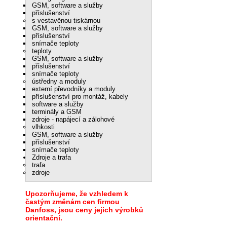
GSM, software a služby
příslušenství
s vestavěnou tiskárnou
GSM, software a služby
příslušenství
snímače teploty
teploty
GSM, software a služby
příslušenství
snímače teploty
ústředny a moduly
externí převodníky a moduly
příslušenství pro montáž, kabely
software a služby
terminály a GSM
zdroje - napájecí a zálohové
vlhkosti
GSM, software a služby
příslušenství
snímače teploty
Zdroje a trafa
trafa
zdroje
Upozorňujeme, že vzhledem k
častým změnám cen firmou
Danfoss, jsou ceny jejich výrobků
orientační.