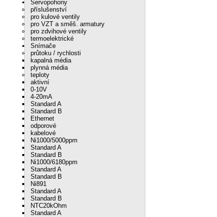
Servopohony
příslušenství
pro kulové ventily
pro VZT a směš. armatury
pro zdvihové ventily
termoelektrické
Snímače
průtoku / rychlosti
kapalná média
plynná média
teploty
aktivní
0-10V
4-20mA
Standard A
Standard B
Ethernet
odporové
kabelové
Ni1000/5000ppm
Standard A
Standard B
Ni1000/6180ppm
Standard A
Standard B
Ni891
Standard A
Standard B
NTC20kOhm
Standard A