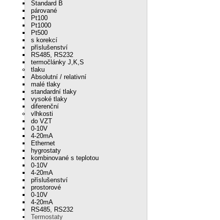
Standard B
párované
Pt100
Pt1000
Pt500
s korekcí
příslušenství
RS485, RS232
termočlánky J,K,S
tlaku
Absolutní / relativní
malé tlaky
standardní tlaky
vysoké tlaky
diferenční
vlhkosti
do VZT
0-10V
4-20mA
Ethernet
hygrostaty
kombinované s teplotou
0-10V
4-20mA
příslušenství
prostorové
0-10V
4-20mA
RS485, RS232
Termostaty