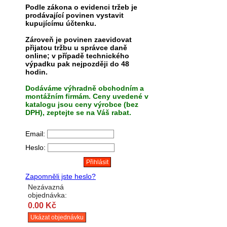
Podle zákona o evidenci tržeb je
prodávající povinen vystavit
kupujícímu účtenku.
Zároveň je povinen zaevidovat
přijatou tržbu u správce daně
online; v případě technického
výpadku pak nejpozději do 48
hodin.
Dodáváme výhradně obchodním a
montážním firmám. Ceny uvedené v
katalogu jsou ceny výrobce (bez
DPH), zeptejte se na Váš rabat.
Email:
Heslo:
Zapomněli jste heslo?
Nezávazná
objednávka:
0.00 Kč