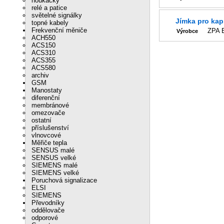
houkačky
relé a patice
světelné signálky
Jímka pro kap
topné kabely
Frekvenční měniče
ZPA
Výrobce
ACH550
ACS150
ACS310
ACS355
ACS580
archiv
GSM
Manostaty
diferenční
membránové
omezovače
ostatní
příslušenství
vlnovcové
Měřiče tepla
SENSUS malé
SENSUS velké
SIEMENS malé
SIEMENS velké
Poruchová signalizace
ELSI
SIEMENS
Převodníky
oddělovače
odporové