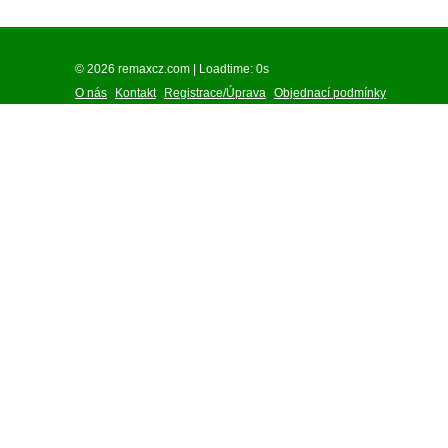
© 2026 remaxcz.com | Loadtime: 0s
O nás
Kontakt
Registrace/Úprava
Objednací podmínky