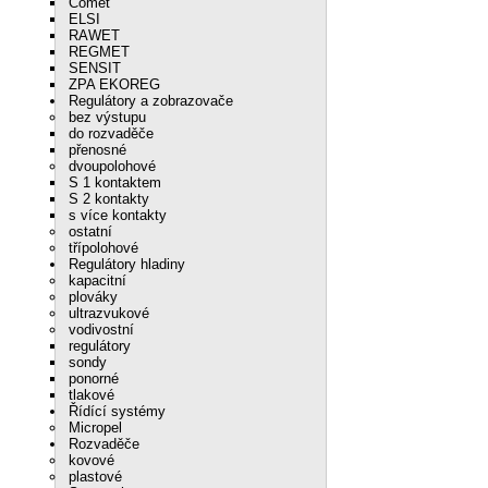
Comet
ELSI
RAWET
REGMET
SENSIT
ZPA EKOREG
Regulátory a zobrazovače
bez výstupu
do rozvaděče
přenosné
dvoupolohové
S 1 kontaktem
S 2 kontakty
s více kontakty
ostatní
třípolohové
Regulátory hladiny
kapacitní
plováky
ultrazvukové
vodivostní
regulátory
sondy
ponorné
tlakové
Řídící systémy
Micropel
Rozvaděče
kovové
plastové