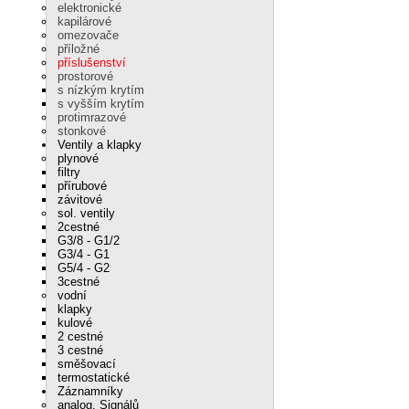
elektronické
kapilárové
omezovače
příložné
příslušenství
prostorové
s nízkým krytím
s vyšším krytím
protimrazové
stonkové
Ventily a klapky
plynové
filtry
přírubové
závitové
sol. ventily
2cestné
G3/8 - G1/2
G3/4 - G1
G5/4 - G2
3cestné
vodní
klapky
kulové
2 cestné
3 cestné
směšovací
termostatické
Záznamníky
analog. Signálů