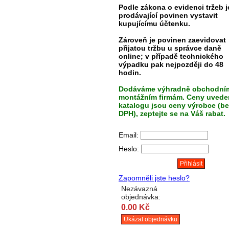
Podle zákona o evidenci tržeb j
prodávající povinen vystavit
kupujícímu účtenku.
Zároveň je povinen zaevidovat
přijatou tržbu u správce daně
online; v případě technického
výpadku pak nejpozději do 48
hodin.
Dodáváme výhradně obchodní
montážním firmám. Ceny uvede
katalogu jsou ceny výrobce (be
DPH), zeptejte se na Váš rabat.
Email:
Heslo:
Zapomněli jste heslo?
Nezávazná
objednávka:
0.00 Kč