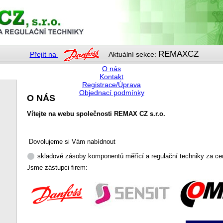
REMAXCZ
Přejít na
Aktuální sekce:
O nás
Kontakt
Registrace/Úprava
Objednací podmínky
O NÁS
Vítejte na webu společnosti REMAX CZ s.r.o.
Dovolujeme si Vám nabídnout
skladové zásoby komponentů měřící a regulační techniky za ce
Jsme zástupci firem: