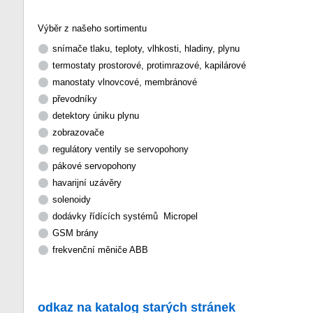
Výběr z našeho sortimentu
snímače tlaku, teploty, vlhkosti, hladiny, plynu
termostaty prostorové, protimrazové, kapilárové
manostaty vlnovcové, membránové
převodníky
detektory úniku plynu
zobrazovače
regulátory ventily se servopohony
pákové servopohony
havarijní uzávěry
solenoidy
dodávky řídících systémů Micropel
GSM brány
frekvenční měniče ABB
odkaz na katalog starých stránek