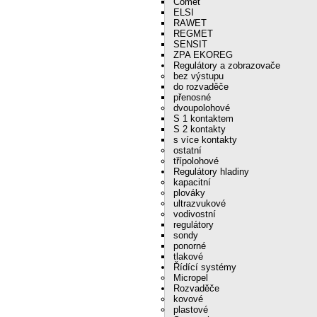
Comet
ELSI
RAWET
REGMET
SENSIT
ZPA EKOREG
Regulátory a zobrazovače
bez výstupu
do rozvaděče
přenosné
dvoupolohové
S 1 kontaktem
S 2 kontakty
s více kontakty
ostatní
třípolohové
Regulátory hladiny
kapacitní
plováky
ultrazvukové
vodivostní
regulátory
sondy
ponorné
tlakové
Řídící systémy
Micropel
Rozvaděče
kovové
plastové