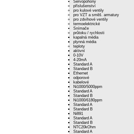
Servopohony
příslušenství
pro kulové ventily
pro VZT a směš. armatury
pro zdvihové ventily
termoelektrické
Snímače
průtoku / rychlosti
kapalná média
plynná média
teploty
aktivní
0-10V
4-20mA
Standard A
Standard B
Ethernet
odporové
kabelové
Ni1000/5000ppm
Standard A
Standard B
Ni1000/6180ppm
Standard A
Standard B
Ni891
Standard A
Standard B
NTC20kOhm
Standard A