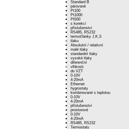
Standard B
párované
Pt100
Pt1000
Pt500
s korekcí
příslušenství
RS485, RS232
termočlánky J,K,S
tlaku
Absolutní / relativní
malé tlaky
standardní tlaky
vysoké tlaky
diferenční
vlhkosti
do VZT
0-10V
4-20mA
Ethernet
hygrostaty
kombinované s teplotou
0-10V
4-20mA
příslušenství
prostorové
0-10V
4-20mA
RS485, RS232
Termostaty