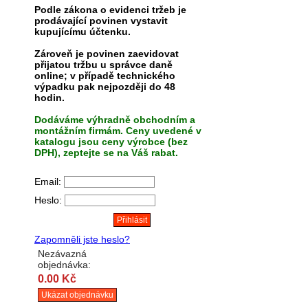
Podle zákona o evidenci tržeb je
prodávající povinen vystavit
kupujícímu účtenku.
Zároveň je povinen zaevidovat
přijatou tržbu u správce daně
online; v případě technického
výpadku pak nejpozději do 48
hodin.
Dodáváme výhradně obchodním a
montážním firmám. Ceny uvedené v
katalogu jsou ceny výrobce (bez
DPH), zeptejte se na Váš rabat.
Email:
Heslo:
Zapomněli jste heslo?
Nezávazná
objednávka:
0.00 Kč