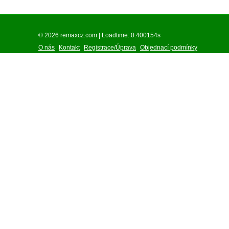
© 2026 remaxcz.com | Loadtime: 0.400154s
O nás
Kontakt
Registrace/Úprava
Objednací podmínky