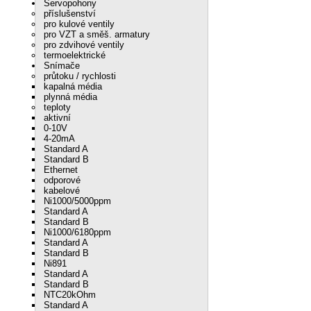
Servopohony
příslušenství
pro kulové ventily
pro VZT a směš. armatury
pro zdvihové ventily
termoelektrické
Snímače
průtoku / rychlosti
kapalná média
plynná média
teploty
aktivní
0-10V
4-20mA
Standard A
Standard B
Ethernet
odporové
kabelové
Ni1000/5000ppm
Standard A
Standard B
Ni1000/6180ppm
Standard A
Standard B
Ni891
Standard A
Standard B
NTC20kOhm
Standard A