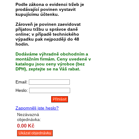
Podle zákona o evidenci tržeb je
prodávající povinen vystavit
kupujícímu účtenku.
Zároveň je povinen zaevidovat
přijatou tržbu u správce daně
online; v případě technického
výpadku pak nejpozději do 48
hodin.
Dodáváme výhradně obchodním a
montážním firmám. Ceny uvedené v
katalogu jsou ceny výrobce (bez
DPH), zeptejte se na Váš rabat.
Email:
Heslo:
Zapomněli jste heslo?
Nezávazná
objednávka:
0.00 Kč