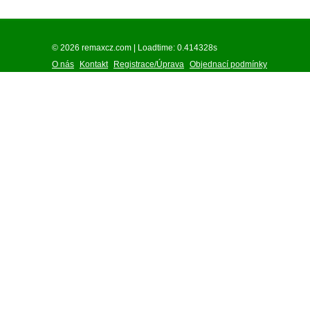
© 2026 remaxcz.com | Loadtime: 0.414328s
O nás
Kontakt
Registrace/Úprava
Objednací podmínky