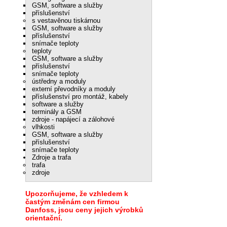
GSM, software a služby
příslušenství
s vestavěnou tiskárnou
GSM, software a služby
příslušenství
snímače teploty
teploty
GSM, software a služby
příslušenství
snímače teploty
ústředny a moduly
externí převodníky a moduly
příslušenství pro montáž, kabely
software a služby
terminály a GSM
zdroje - napájecí a zálohové
vlhkosti
GSM, software a služby
příslušenství
snímače teploty
Zdroje a trafa
trafa
zdroje
Upozorňujeme, že vzhledem k
častým změnám cen firmou
Danfoss, jsou ceny jejich výrobků
orientační.