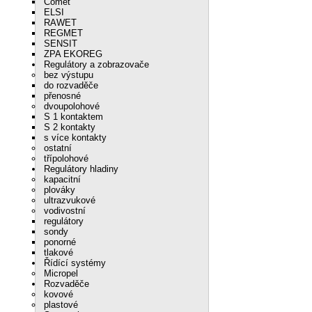
Comet
ELSI
RAWET
REGMET
SENSIT
ZPA EKOREG
Regulátory a zobrazovače
bez výstupu
do rozvaděče
přenosné
dvoupolohové
S 1 kontaktem
S 2 kontakty
s více kontakty
ostatní
třípolohové
Regulátory hladiny
kapacitní
plováky
ultrazvukové
vodivostní
regulátory
sondy
ponorné
tlakové
Řídící systémy
Micropel
Rozvaděče
kovové
plastové