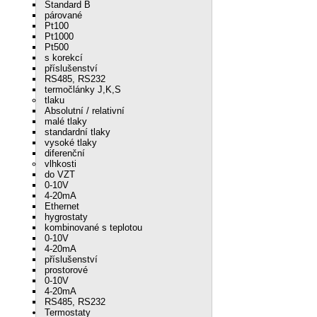
Standard B
párované
Pt100
Pt1000
Pt500
s korekcí
příslušenství
RS485, RS232
termočlánky J,K,S
tlaku
Absolutní / relativní
malé tlaky
standardní tlaky
vysoké tlaky
diferenční
vlhkosti
do VZT
0-10V
4-20mA
Ethernet
hygrostaty
kombinované s teplotou
0-10V
4-20mA
příslušenství
prostorové
0-10V
4-20mA
RS485, RS232
Termostaty