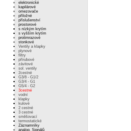
elektronické
kapilárové
omezovače
příložné
příslušenství
prostorové
s nízkým krytím
s vyšším krytím
protimrazové
stonkové
Ventily a klapky
plynové
filtry
přírubové
závitové
sol. ventily
2cestné
G3/8 - G1/2
G3/4 - G1
G5/4 - G2
3cestné
vodní
klapky
kulové
2 cestné
3 cestné
směšovací
termostatické
Záznamníky
analog. Signálů