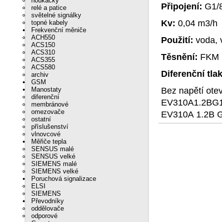
houkačky
Připojení:
G1/
relé a patice
světelné signálky
Kv:
0,04 m3/h
topné kabely
Frekvenční měniče
ACH550
Použití:
voda, v
ACS150
ACS310
Těsnění:
FKM
ACS355
ACS580
Diferenční tlak
archiv
GSM
Bez napětí ote
Manostaty
diferenční
EV310A1.2BG
membránové
omezovače
EV310A 1.2B 
ostatní
příslušenství
vlnovcové
Měřiče tepla
SENSUS malé
SENSUS velké
SIEMENS malé
SIEMENS velké
Poruchová signalizace
ELSI
SIEMENS
Převodníky
oddělovače
odporové