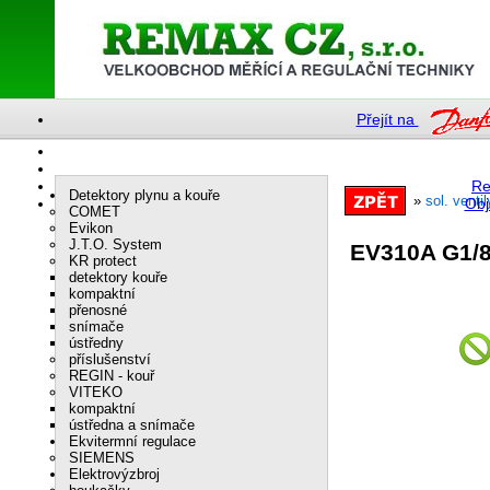
Přejít na
Re
Detektory plynu a kouře
»
sol. ventil
Obj
COMET
Evikon
J.T.O. System
EV310A G1/
KR protect
detektory kouře
kompaktní
přenosné
snímače
ústředny
příslušenství
REGIN - kouř
VITEKO
kompaktní
ústředna a snímače
Ekvitermní regulace
SIEMENS
Elektrovýzbroj